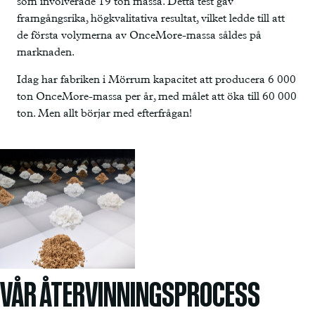
som involverade 19 ton massa. Detta test gav
framgångsrika, högkvalitativa resultat, vilket ledde till att
de första volymerna av OnceMore-massa såldes på
marknaden.
Idag har fabriken i Mörrum kapacitet att producera 6 000
ton OnceMore-massa per år, med målet att öka till 60 000
ton. Men allt börjar med efterfrågan!
VÅR ÅTERVINNINGSPROCESS