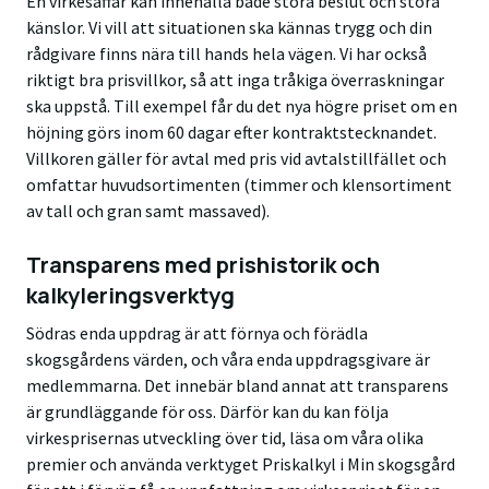
En virkesaffär kan innehålla både stora beslut och stora
känslor. Vi vill att situationen ska kännas trygg och din
rådgivare finns nära till hands hela vägen.
Vi har också
riktigt bra prisvillkor,
så att inga tråkiga överraskningar
ska uppstå. Till exempel får du det nya högre priset om en
höjning görs inom 60 dagar efter kontraktstecknandet.
Villkoren gäller för avtal med pris vid avtalstillfället och
omfattar huvudsortimenten (timmer och klensortiment
av tall och gran samt massaved).
Transparens med prishistorik och
kalkyleringsverktyg
Södras enda uppdrag är att förnya och förädla
skogsgårdens värden, och våra enda uppdragsgivare är
medlemmarna. Det innebär bland annat att transparens
är grundläggande för oss. Därför kan du kan följa
virkesprisernas utveckling över tid, läsa om våra olika
premier och använda verktyget Priskalkyl i Min skogsgård