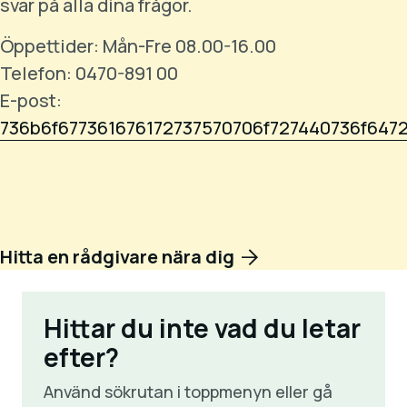
svar på alla dina frågor.
Öppettider: Mån-Fre 08.00-16.00
Telefon: 0470-891 00
E-post:
736b6f677361676172737570706f727440736f647
Hitta en rådgivare nära dig
Hittar du inte vad du letar
efter?
Använd sökrutan i toppmenyn eller gå