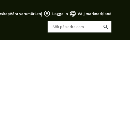
|
rskap
Våra varumärken
Logga in
Välj marknad/land