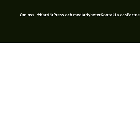
Om oss
Karriär
Press och media
Nyheter
Kontakta oss
Partne