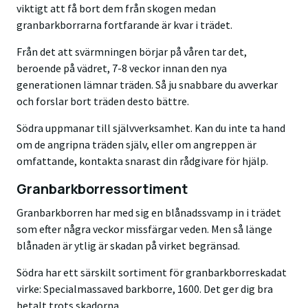
viktigt att få bort dem från skogen medan
granbarkborrarna fortfarande är kvar i trädet.
Från det att svärmningen börjar på våren tar det,
beroende på vädret, 7-8 veckor innan den nya
generationen lämnar träden. Så ju snabbare du avverkar
och forslar bort träden desto bättre.
Södra uppmanar till självverksamhet. Kan du inte ta hand
om de angripna träden själv, eller om angreppen är
omfattande, kontakta snarast din rådgivare för hjälp.
Granbarkborressortiment
Granbarkborren har med sig en blånadssvamp in i trädet
som efter några veckor missfärgar veden. Men så länge
blånaden är ytlig är skadan på virket begränsad.
Södra har ett särskilt sortiment för granbarkborreskadat
virke: Specialmassaved barkborre, 1600. Det ger dig bra
betalt trots skadorna.