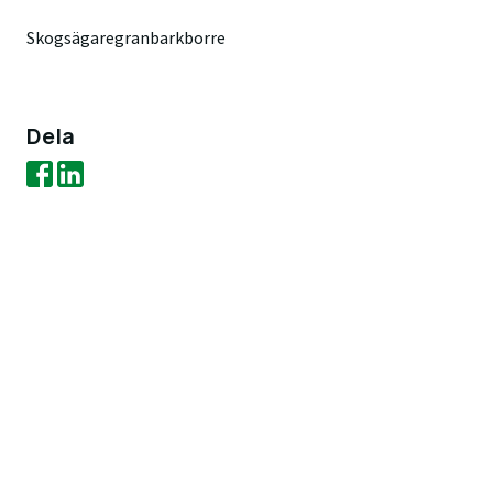
Skogsägare
granbarkborre
Dela