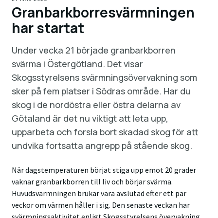
Granbarkborresvärmningen
har startat
Under vecka 21 började granbarkborren
svärma i Östergötland. Det visar
Skogsstyrelsens svärmningsövervakning som
sker på fem platser i Södras område. Har du
skog i de nordöstra eller östra delarna av
Götaland är det nu viktigt att leta upp,
upparbeta och forsla bort skadad skog för att
undvika fortsatta angrepp på stående skog.
När dagstemperaturen börjat stiga upp emot 20 grader
vaknar granbarkborren till liv och börjar svärma.
Huvudsvärmningen brukar vara avslutad efter ett par
veckor om värmen håller i sig. Den senaste veckan har
svärmningsaktivitet enligt Skogsstyrelsens övervakning