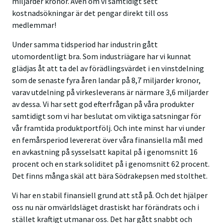
miljarder kronor. Även om vi samtidigt sett
kostnadsökningar är det pengar direkt till oss
medlemmar!
Under samma tidsperiod har industrin gått
utomordentligt bra. Som industriägare har vi kunnat
glädjas åt att ta del av förädlingsvärdet i en vinstdelning
som de senaste fyra åren landar på 8,7 miljarder kronor,
varav utdelning på virkesleverans är närmare 3,6 miljarder
av dessa. Vi har sett god efterfrågan på våra produkter
samtidigt som vi har beslutat om viktiga satsningar för
vår framtida produktportfölj. Och inte minst har vi under
en femårsperiod levererat över våra finansiella mål med
en avkastning på sysselsatt kapital på i genomsnitt 16
procent och en stark soliditet på i genomsnitt 62 procent.
Det finns många skäl att bära Södrakepsen med stolthet.
Vi har en stabil finansiell grund att stå på. Och det hjälper
oss nu när omvärldsläget drastiskt har förändrats och i
stället kraftigt utmanar oss. Det har gått snabbt och