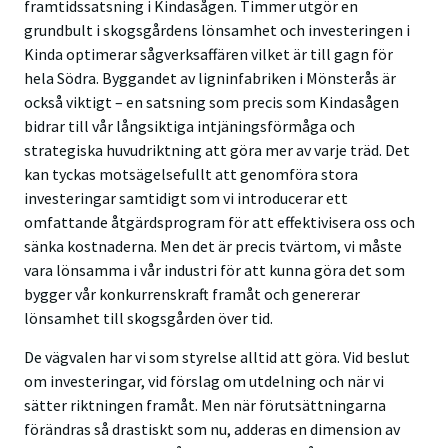
framtidssatsning i Kindasågen. Timmer utgör en
grundbult i skogsgårdens lönsamhet och investeringen i
Kinda optimerar sågverksaffären vilket är till gagn för
hela Södra. Byggandet av ligninfabriken i Mönsterås är
också viktigt – en satsning som precis som Kindasågen
bidrar till vår långsiktiga intjäningsförmåga och
strategiska huvudriktning att göra mer av varje träd. Det
kan tyckas motsägelsefullt att genomföra stora
investeringar samtidigt som vi introducerar ett
omfattande åtgärdsprogram för att effektivisera oss och
sänka kostnaderna. Men det är precis tvärtom, vi måste
vara lönsamma i vår industri för att kunna göra det som
bygger vår konkurrenskraft framåt och genererar
lönsamhet till skogsgården över tid.
De vägvalen har vi som styrelse alltid att göra. Vid beslut
om investeringar, vid förslag om utdelning och när vi
sätter riktningen framåt. Men när förutsättningarna
förändras så drastiskt som nu, adderas en dimension av