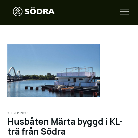
30 SEP 2025
Husbåten Märta byggd i KL-
trä från Södra