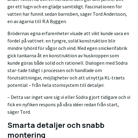
ger ett lugn och en glädje samtidigt. Fascinationen för
vatten har funnit sedan barnsben, säger Tord Andersson,
en av ägarna till R.A Byggen.
Brödernas egna erfarenheter visade att vikt kunde vara en
fördel på vattnet: en tyngre, solid konstruktion blir
mindre lyhörd för vågor och vind. Med egen snickerifabrik
gick tankarna åt en konstruktion av huskroppen som
kunde göras både solid och rationell. Dialogen med Södra
star-tade tidigt i processen och handlade om
förutsättningar, möjligheter och att utnyttja KL-träets
potential – från hela stomsystem till detaljer.
– Detta var inget vare sig vi eller Södra gjort tidigare och vi
fick en nyfiken respons på våra idéer redan från start,
säger Tord.
Smarta detaljer och snabb
montering