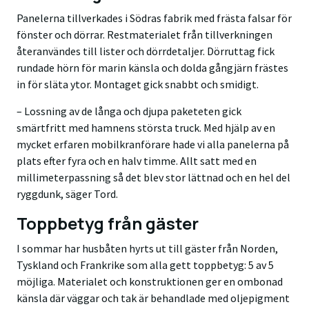
Panelerna tillverkades i Södras fabrik med frästa falsar för
fönster och dörrar. Restmaterialet från tillverkningen
återanvändes till lister och dörrdetaljer. Dörruttag fick
rundade hörn för marin känsla och dolda gångjärn frästes
in för släta ytor. Montaget gick snabbt och smidigt.
– Lossning av de långa och djupa paketeten gick
smärtfritt med hamnens största truck. Med hjälp av en
mycket erfaren mobilkranförare hade vi alla panelerna på
plats efter fyra och en halv timme. Allt satt med en
millimeterpassning så det blev stor lättnad och en hel del
ryggdunk, säger Tord.
Toppbetyg från gäster
I sommar har husbåten hyrts ut till gäster från Norden,
Tyskland och Frankrike som alla gett toppbetyg: 5 av 5
möjliga. Materialet och konstruktionen ger en ombonad
känsla där väggar och tak är behandlade med oljepigment