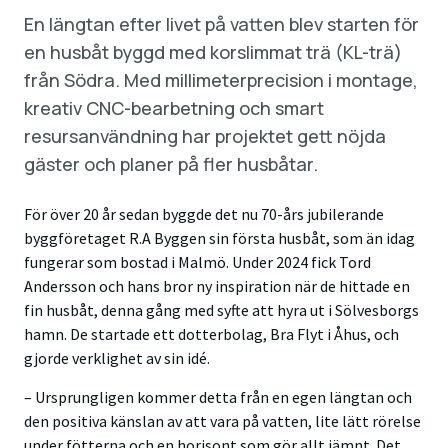
En längtan efter livet på vatten blev starten för
en husbåt byggd med korslimmat trä (KL-trä)
från Södra. Med millimeterprecision i montage,
kreativ CNC-bearbetning och smart
resursanvändning har projektet gett nöjda
gäster och planer på fler husbåtar.
För över 20 år sedan byggde det nu 70-års jubilerande
byggföretaget R.A Byggen sin första husbåt, som än idag
fungerar som bostad i Malmö. Under 2024 fick Tord
Andersson och hans bror ny inspiration när de hittade en
fin husbåt, denna gång med syfte att hyra ut i Sölvesborgs
hamn. De startade ett dotterbolag, Bra Flyt i Åhus, och
gjorde verklighet av sin idé.
– Ursprungligen kommer detta från en egen längtan och
den positiva känslan av att vara på vatten, lite lätt rörelse
under fötterna och en horisont som gör allt jämnt. Det