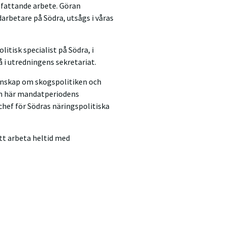
mfattande arbete. Göran
arbetare på Södra, utsågs i våras
itisk specialist på Södra, i
å i utredningens sekretariat.
unskap om skogspolitiken och
den här mandatperiodens
chef för Södras näringspolitiska
att arbeta heltid med