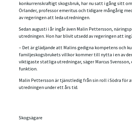
konkurrenskraftigt skogsbruk, har nu satt i gång sitt o
Örlander, professor emeritus och tidigare mångårig med
av regeringen att leda utredningen.
Sedan augusti i år ingår även Malin Pettersson, näringspol
utredningen. Hon har blivit utsedd av regeringen att ing
– Det är glädjande att Malins gedigna kompetens och k
familjeskogsbrukets villkor kommer till nytta i en av 
viktigaste statliga utredningar, säger Marcus Svensson, 
funktion.
Malin Pettersson är tjänstledig från sin roll i Södra för 
utredningen under ett års tid.
Skogsägare