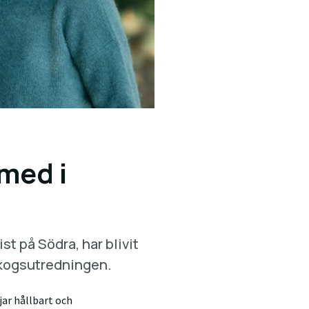
med i
st på Södra, har blivit
skogsutredningen.
ar hållbart och