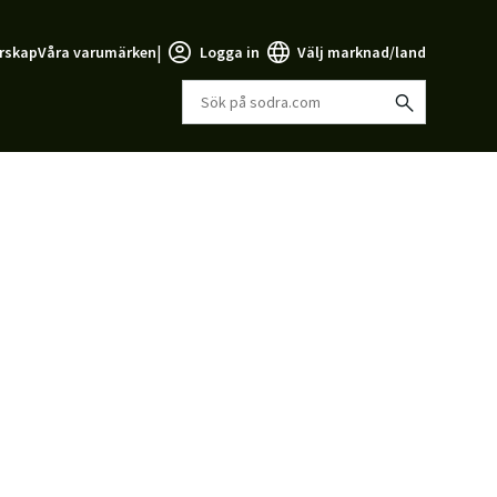
|
rskap
Våra varumärken
Logga in
Välj marknad/land