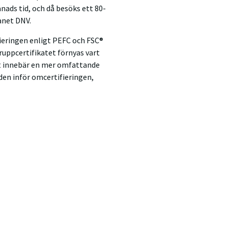
ads tid, och då besöks ett 80-
anet DNV.
fieringen enligt PEFC och FSC®
ruppcertifikatet förnyas vart
Det innebär en mer omfattande
den inför omcertifieringen,