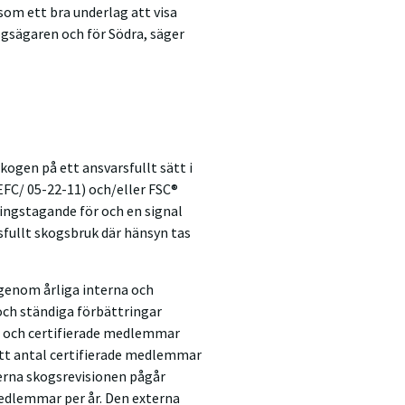
som ett bra underlag att visa
ogsägaren och för Södra, säger
kogen på ett ansvarsfullt sätt i
FC/ 05-22-11) och/eller FSC®
ningstagande för och en signal
sfullt skogsbruk där hänsyn tas
genom årliga interna och
 och ständiga förbättringar
r och certifierade medlemmar
 ett antal certifierade medlemmar
nterna skogsrevisionen pågår
medlemmar per år. Den externa