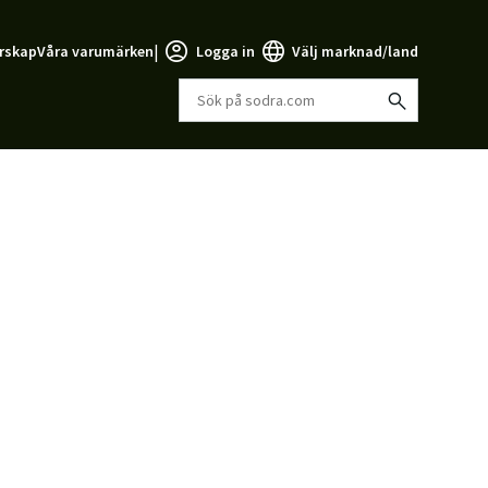
|
rskap
Våra varumärken
Logga in
Välj marknad/land