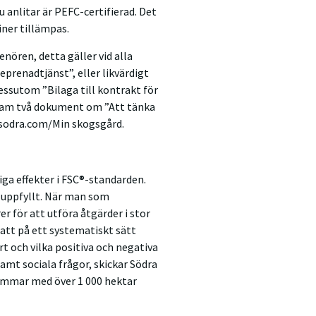
 anlitar är PEFC-certifierad. Det
tiner tillämpas.
enören, detta gäller vid alla
eprenadtjänst”, eller likvärdigt
dessutom ”Bilaga till kontrakt för
fram två dokument om ”Att tänka
 sodra.com/Min skogsgård.
iga effekter i FSC®-standarden.
ir uppfyllt. När man som
r för att utföra åtgärder i stor
 att på ett systematiskt sätt
t och vilka positiva och negativa
samt sociala frågor, skickar Södra
dlemmar med över 1 000 hektar