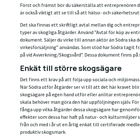
Först och främst bör du säkerställa att entreprenören du
är också viktigt att se till så att hälso- och säkerhetsru
Det ska finnas ett skriftligt avtal mellan dig och entrepr
typer av skogliga åtgärder. Använd ”Avtal för köp av entr
dokument. Säljer du virke till annan aktör än Södra ska 
virkesförsäljning” användas. Som stöd har Södra tagit 
på vid Avverkning/Skogsvård”. Dessa dokument finns på
Enkät till större skogsägare
Det finns ett krav på att följa upp sociala och miljömäss
När Södra utför åtgärder ser vi till att det här kravet bl
skogsägare på egen hand utför eller anlitar entreprenöre
skala behöver man göra den här uppföljningen själv. För
fånga upp vilka åtgärder dessa skogsägare har genomför
effekter som dessa har haft på natur- och kulturmiljöer 
från och med i år ut en årlig enkät till certifierade me
produktiv skogsmark.