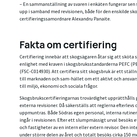
– En sammanställning av svaren i enkäten fungerar sen 
upp i samband med revisionen, både för den enskilde sk
certifieringssamordnare Alexandru Panaite.
Fakta om certifiering
Certifiering innebär att skogsägaren åtar sig att sköta s
enlighet med kraven i skogsbruksstandarderna PEFC (PE
(FSC-C014930). Att certifiera sitt skogsbruk är ett ställ
till marknaden och sam-hället om ett aktivt och ansvar
till miljö, ekonomi och sociala frågor.
Skogsbrukscertifieringarnas trovärdighet upprätthålls 
externa revisioner. Då säkerställs att reglerna efterlevs
uppmuntras. Både Södras egen personal, interna rutine
ingår i revisionen. Efter ett slumpmässigt urval besöks
och fastigheter av en intern eller extern revisor. Den i
under större delen av året och totalt besöks cirka 150 