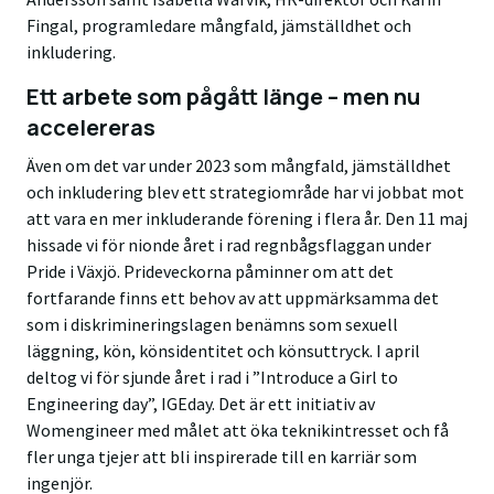
Fingal, programledare mångfald, jämställdhet och
inkludering.
Ett arbete som pågått länge – men nu
accelereras
Även om det var under 2023 som mångfald, jämställdhet
och inkludering blev ett strategiområde har vi jobbat mot
att vara en mer inkluderande förening i flera år. Den 11 maj
hissade vi för nionde året i rad regnbågsflaggan under
Pride i Växjö. Prideveckorna påminner om att det
fortfarande finns ett behov av att uppmärksamma det
som i diskrimineringslagen benämns som sexuell
läggning, kön, könsidentitet och könsuttryck. I april
deltog vi för sjunde året i rad i ”Introduce a Girl to
Engineering day”, IGEday. Det är ett initiativ av
Womengineer med målet att öka teknikintresset och få
fler unga tjejer att bli inspirerade till en karriär som
ingenjör.