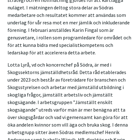
strategi och en nollmätning gjordes för att kartlägga
nuläget. I mätningen deltog stora delar av Södras
medarbetare och resultatet kommer att användas som
underlag för vår resa mot en mer jämlik och inkluderande
förening. I februari anställdes Karin Fingal som är
genusvetare, i rollen som programledare för området och
för att kunna bidra med specialistkompetens och
ledarskap för att accelerera detta arbete.
Lotta Lyrå, vd och koncernchef på Södra, är med i
Skogssektorns jämställdhetsråd. Detta råd etablerades
under 2023 och består av företrädare för branschen och
Skogsstyrelsen och arbetar med jämställd utbildning i
skogliga frågor, jämställt arbetsliv och jämställt
skogsägande. I arbetsgruppen ”Jämställt enskilt
skogsägande” utreds varför män är mer benägna att ta
över skogsgårdar och vad vi gemensamt kan göra för att
öka andelen kvinnor som vill äga och bruka skog. I denna
arbetsgrupp sitter även Södras medlemschef Henrik
Andersson samt Isabella Wärvik, HR-direktör och Karin