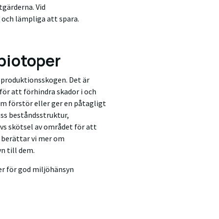
tgärderna. Vid
 och lämpliga att spara.
biotoper
 produktionsskogen. Det är
ör att förhindra skador i och
 förstör eller ger en påtagligt
ess beståndsstruktur,
s skötsel av området för att
e berättar vi mer om
 till dem.
er för god miljöhänsyn