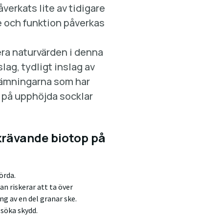
verkats lite av tidigare
 och funktion påverkas
lera naturvärden i denna
lag, tydligt inslag av
ämningarna som har
r på upphöjda socklar
krävande biotop på
örda.
n riskerar att ta över
g av en del granar ske.
 söka skydd.