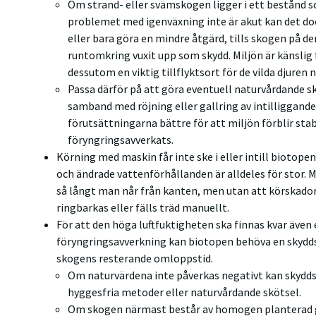
Om strand- eller svämskogen ligger i ett bestånd 
problemet med igenväxning inte är akut kan det do
eller bara göra en mindre åtgärd, tills skogen på d
runtomkring vuxit upp som skydd. Miljön är känslig 
dessutom en viktig tillflyktsort för de vilda djuren
Passa därför på att göra eventuell naturvårdande sk
samband med röjning eller gallring av intilliggand
förutsättningarna bättre för att miljön förblir stab
föryngringsavverkats.
Körning med maskin får inte ske i eller intill biotope
och ändrade vattenförhållanden är alldeles för stor. 
så långt man når från kanten, men utan att körskador
ringbarkas eller fälls träd manuellt.
För att den höga luftfuktigheten ska finnas kvar även 
föryngringsavverkning kan biotopen behöva en skydds
skogens resterande omloppstid.
Om naturvärdena inte påverkas negativt kan skyd
hyggesfria metoder eller naturvårdande skötsel.
Om skogen närmast består av homogen planterad gr