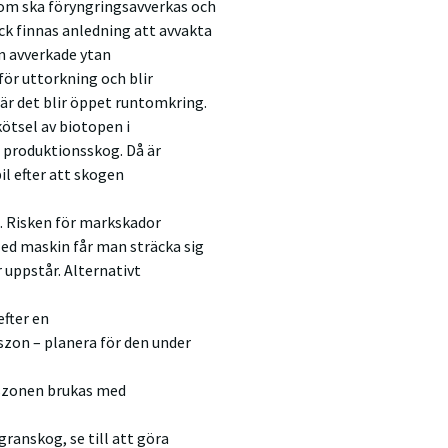
som ska föryngringsavverkas och
ck finnas anledning att avvakta
en avverkade ytan
för uttorkning och blir
 när det blir öppet runtomkring.
ötsel av biotopen i
e produktionsskog. Då är
il efter att skogen
n. Risken för markskador
Med maskin får man sträcka sig
 uppstår. Alternativt
efter en
zon – planera för den under
dszonen brukas med
anskog, se till att göra