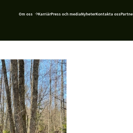
Om oss
Karriär
Press och media
Nyheter
Kontakta oss
Partne