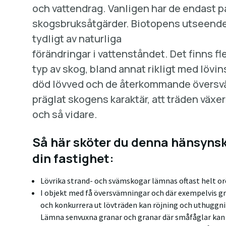
och vattendrag. Vanligen har de endast på
skogsbruksåtgärder. Biotopens utseende
tydligt av naturliga
förändringar i vattenståndet. Det finns f
typ av skog, bland annat rikligt med lövins
död lövved och de återkommande översv
präglat skogens karaktär, att träden växe
och så vidare.
Så här sköter du denna hänsyns
din fastighet:
Lövrika strand- och svämskogar lämnas oftast helt or
I objekt med få översvämningar och där exempelvis gra
och konkurrera ut lövträden kan röjning och uthuggnin
Lämna senvuxna granar och granar där småfåglar kan