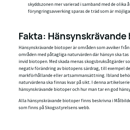
skyddszonen mer varierad i samband med de olika å
föryngringsavverking sparas de träd som är möjliga
Fakta: Hänsynskrävande 
Hänsynskrävande biotoper är områden som avviker från
områden med påtagliga naturvärden där hänsyn ska tas f
invid biotopen. Med skada menas skogsbruksåtgärder som
negativ förändring av biotopens särdrag, till exempel d
markförhållande eller artsammansättning. Ibland behöv
naturvärdena ska finnas kvar på sikt. I denna artikelseri
hänsynskrävande biotoper och hur man tar en god hänsyn
Alla hänsynskrävande biotoper finns beskrivna i Målbild
som finns på Skogsstyrelsens webb.