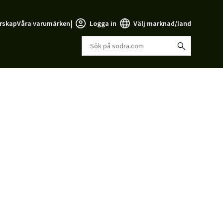
|
rskap
Våra varumärken
Logga in
Välj marknad/land