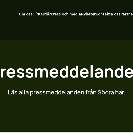
Om oss
Karriär
Press och media
Nyheter
Kontakta oss
Partne
ressmeddeland
Läs alla pressmeddelanden från Södra här.