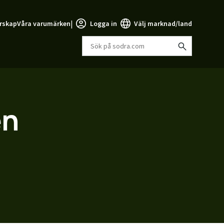
|
rskap
Våra varumärken
Logga in
Välj marknad/land
en