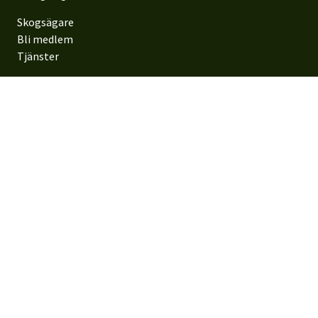
Skogsägare
Bli medlem
Tjänster
Om oss
Om oss
Partnerskap
Press
Nyheter
Karriär
Kontakta oss
Kontakta oss
Besöksadress: Gösta Edströms väg 6, 352 51 Växjö
Postadress: 351 89 Växjö
0470-890 00