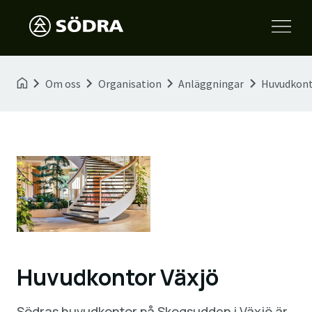
Om oss
Organisation
Anläggningar
Huvudkont
Huvudkontor Växjö
Södras huvudkontor på Skogsudden i Växjö är