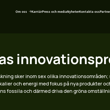
Om oss
Karriär
Press och media
Nyheter
Kontakta oss
Partne
as innovationspr
skning sker inom sex olika innovationsområden; s
ikalier och energi med fokus på nya produkter o
ns fossila och därmed driva den gröna omställn