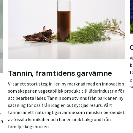
V
b
Tannin, framtidens garvämne
f
g
Vi tar ett stort steg in i en ny marknad med en innovation
s
som skapar en vegetabilisk produkt till läderindustrin för
att bearbeta läder. Tannin som utvinns från bark är en ny
satsning för oss från idag en outnyttjad resurs. Vårt
tannin är ett naturligt garvämne som minskar beroendet
m
av fossila kemikalier och har en unik bakgrund från
en
familjeskogsbruken.