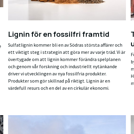
Lignin för en fossilfri framtid
Sulfatlignin kommer bli en av Södras största affärer och
e
ett viktigt steg i strategin att göra mer av varje träd. Vi är
F
övertygade om att lignin kommer förändra spelplanen
b
och genom vår forskning och industriellt nytänkande
m
driver vi utvecklingen av nya fossilfria produkter.
H
Produkter som gör skillnad på riktigt. Lignin är en
m
värdefull resurs och en del av en cirkulär ekonomi.