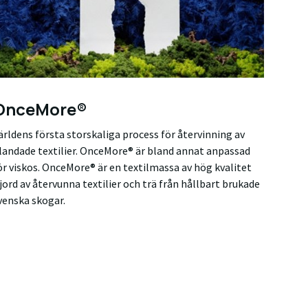
OnceMore®
ärldens första storskaliga process för återvinning av
landade textilier. OnceMore® är bland annat anpassad
ör viskos. OnceMore® är en textilmassa av hög kvalitet
jord av återvunna textilier och trä från hållbart brukade
venska skogar.