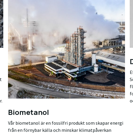
E
t
S
f
f
r.
o
Biometanol
Vår biometanol är en fossilfri produkt som skapar energi
från en förnybar källa och minskar klimatpåverkan