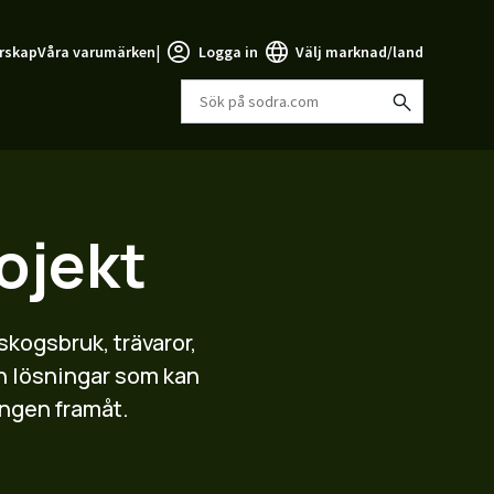
|
rskap
Våra varumärken
Logga in
Välj marknad/land
ojekt
kogsbruk, trävaror,
ch lösningar som kan
ingen framåt.