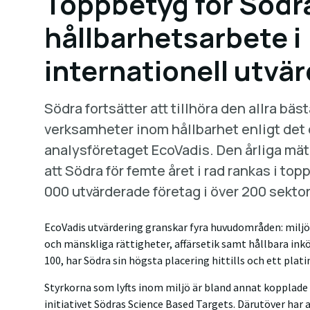
Toppbetyg för Södr
hållbarhetsarbete i
internationell utvä
Södra fortsätter att tillhöra den allra bä
verksamheter inom hållbarhet enligt de
analysföretaget EcoVadis. Den årliga mät
att Södra för femte året i rad rankas i to
000 utvärderade företag i över 200 sektor
EcoVadis utvärdering granskar fyra huvudområden: miljö
och mänskliga rättigheter, affärsetik samt hållbara ink
100, har Södra sin högsta placering hittills och ett plat
Styrkorna som lyfts inom miljö är bland annat kopplade 
initiativet Södras Science Based Targets. Därutöver har 