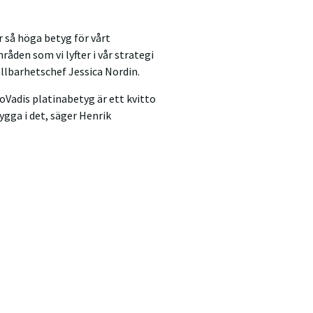
r så höga betyg för vårt
åden som vi lyfter i vår strategi
ållbarhetschef Jessica Nordin.
Vadis platinabetyg är ett kvitto
rygga i det, säger Henrik