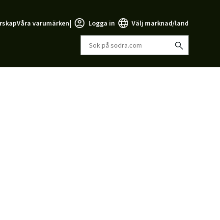
|
rskap
Våra varumärken
Logga in
Välj marknad/land