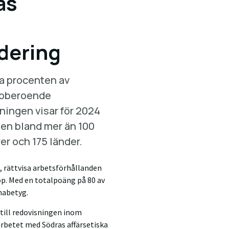
as
rdering
sta procenten av
t oberoende
ningen visar för 2024
ppen bland mer än 100
er och 175 länder.
, rättvisa arbetsförhållanden
öp. Med en totalpoäng på 80 av
inabetyg.
till redovisningen inom
arbetet med Södras affärsetiska