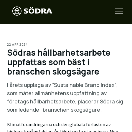
22 APR 2024
Södras hållbarhetsarbete
uppfattas som bäst i
branschen skogsägare
I årets upplaga av ”Sustainable Brand Index”,
som mäter allmänhetens uppfattning av
företags hållbarhetsarbete, placerar Södra sig
som ledande i branschen skogsägare.
Klimatförändringarna och den globala förlusten av
biologisk mångfald är vår tids största utmaningar. Men