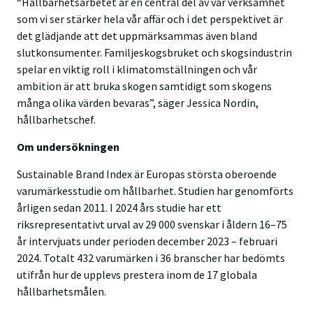
“Hållbarhetsarbetet är en central del av vår verksamhet
som vi ser stärker hela vår affär och i det perspektivet är
det glädjande att det uppmärksammas även bland
slutkonsumenter. Familjeskogsbruket och skogsindustrin
spelar en viktig roll i klimatomställningen och vår
ambition är att bruka skogen samtidigt som skogens
många olika värden bevaras”, säger Jessica Nordin,
hållbarhetschef.
Om undersökningen
Sustainable Brand Index är Europas största oberoende
varumärkesstudie om hållbarhet. Studien har genomförts
årligen sedan 2011. I 2024 års studie har ett
riksrepresentativt urval av 29 000 svenskar i åldern 16–75
år intervjuats under perioden december 2023 – februari
2024. Totalt 432 varumärken i 36 branscher har bedömts
utifrån hur de upplevs prestera inom de 17 globala
hållbarhetsmålen.