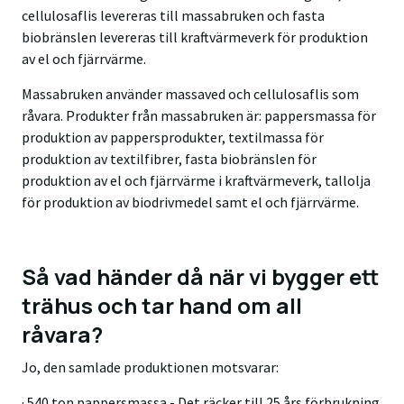
cellulosaflis levereras till massabruken och fasta
biobränslen levereras till kraftvärmeverk för produktion
av el och fjärrvärme.
Massabruken använder massaved och cellulosaflis som
råvara. Produkter från massabruken är: pappersmassa för
produktion av pappersprodukter, textilmassa för
produktion av textilfibrer, fasta biobränslen för
produktion av el och fjärrvärme i kraftvärmeverk, tallolja
för produktion av biodrivmedel samt el och fjärrvärme.
Så vad händer då när vi bygger ett
trähus och tar hand om all
råvara?
Jo, den samlade produktionen motsvarar:
· 540 ton pappersmassa - Det räcker till 25 års förbrukning