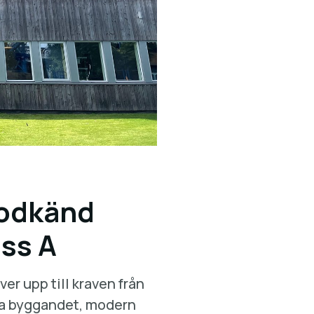
godkänd
ass A
ver upp till kraven från
lla byggandet, modern