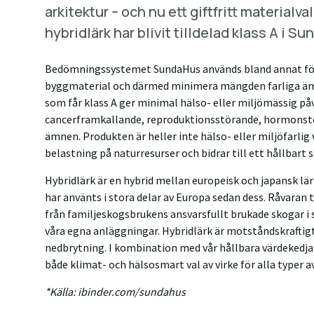
arkitektur – och nu ett giftfritt materialv
hybridlärk har blivit tilldelad klass A i
Bedömningssystemet SundaHus används bland annat för a
byggmaterial och därmed minimera mängden farliga äm
som får klass A ger minimal hälso- eller miljömässig påv
cancerframkallande, reproduktionsstörande, hormonst
ämnen. Produkten är heller inte hälso- eller miljöfarlig
belastning på naturresurser och bidrar till ett hållbart 
Hybridlärk är en hybrid mellan europeisk och japansk lä
har använts i stora delar av Europa sedan dess. Råvaran 
från familjeskogsbrukens ansvarsfullt brukade skogar i s
våra egna anläggningar. Hybridlärk är motståndskraftig
nedbrytning. I kombination med vår hållbara värdekedja g
både klimat- och hälsosmart val av virke för alla typer
*Källa: ibinder.com/sundahus