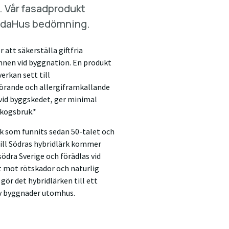
al. Vår fasadprodukt
 SundaHus bedömning.
tt säkerställa giftfria
nen vid byggnation. En produkt
erkan sett till
örande och allergiframkallande
 vid byggskedet, ger minimal
skogsbruk.*
rk som funnits sedan 50-talet och
till Södras hybridlärk kommer
ödra Sverige och förädlas vid
t mot rötskador och naturlig
ör det hybridlärken till ett
 av byggnader utomhus.