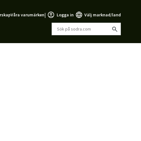
|
rskap
Våra varumärken
Logga in
Välj marknad/land