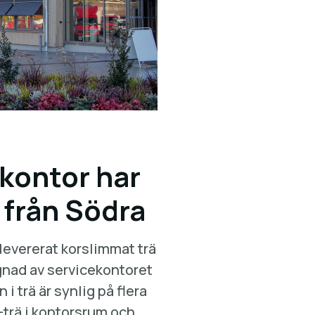
kontor har
 från Södra
evererat korslimmat trä
ggnad av servicekontoret
 trä är synlig på flera
trä i kontorsrum och