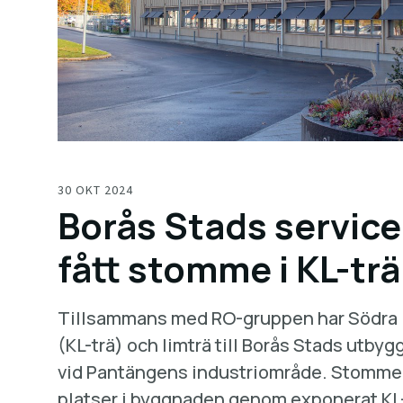
30 OKT 2024
Borås Stads service
fått stomme i KL-trä
Tillsammans med RO-gruppen har Södra l
(KL-trä) och limträ till Borås Stads utby
vid Pantängens industriområde. Stommen i
platser i byggnaden genom exponerat KL-