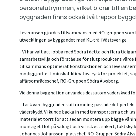
personalutrymmen, vilket bidrar till en b
byggnaden finns också två trappor byggda
Leveransen gjordes tillsammans med RO-gruppen som bl
utvecklingen av byggandet med KL-trä i Västsverige.
- Vi har valt att jobba med Södra i detta och flera tidigar
samarbetsvilja och förståelse för slutproduktens värde f
tillsammans optimerat konstruktionen och leveranserna
möjliggjort ett minskat klimatavtryck för projektet, sä
affärsområdeschef, RO-Gruppen Södra Älvsborg.
Vid denna byggnation användes dessutom väderskydd fö
- Tack vare byggnadens utformning passade det perfekt
väderskydd. Vi kunde backa in med transporterna och last
materialet torrt för att sedan montera upp bägge våning
montaget flöt på väldigt och vi fick ett säkert, fuktsky
Johannes Johansson, platschef, RO-Gruppen Södra Älv