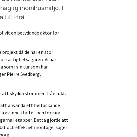
ehaglig inomhusmiljö. I
 i KL-trä.
ivit en betydande aktör för
e projekt då de har en stor
ör fastighetsägaren. Vi har
 som i sin tur som har
ger Pierre Svedberg,
r att skydda stommen från fukt.
 att använda ett heltäckande
a av inne i tältet och förvara
arna i etapper. Detta gjorde att
ddat och effektivt montage, säger
sborg.