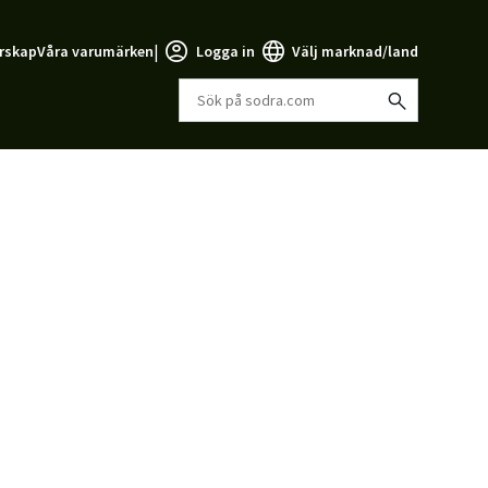
|
rskap
Våra varumärken
Logga in
Välj marknad/land