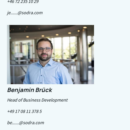
+46 72 235 10 29
je......@sodra.com
Benjamin Brück
Head of Business Development
+49 17 08 11 378 5
be......@sodra.com