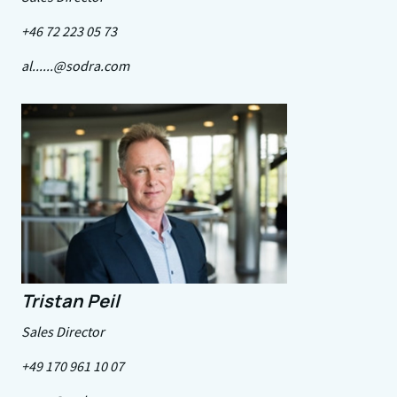
+46 72 223 05 73
al......@sodra.com
Tristan Peil
Sales Director
+49 170 961 10 07