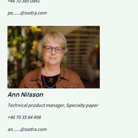
+46 70 385 0841
pe......@sodra.com
Ann Nilsson
Technical product manager, Specialty paper
+46 70 35 84 498
an......@sodra.com