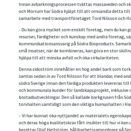
Innan avbarkningsprocessen tvättas massaveden och ska
och Mörrum har Södra hjälpt till att omvandla detta till
samarbete med transportföretaget Tord Nilsson och Ha
- Du kan göra mycket som enskilt företag, men du kan 
resurser, färdigheter och kunskap med andra företag, sä
kommunikationsansvarig på Södra Bioproducts. Samarbe
små insatser, när de kombineras, kan göra en stor skill
hjälpa till att minska avfall och öka cirkulariteten.
Denna sidoström innehåller en hög andel bark som tork
samlas sedan in av Tord Nilsson för att blandas med andr
södra Sverige innan den färdiga produkten levereras til
och kommunala kunder för landskapsprojekt, inklusive o
bostadsutvecklingar. Den så kallade barkgrusen från Södr
torvhalten samtidigt som den viktiga humushalten i Has
– Vi har kunnat öka nyttjandet av materialets egenska
och deras höga kvalitetskrav fått insikter till hur vi kan
berättar Olof Hellström, hållbarhetssamordnare på Söd