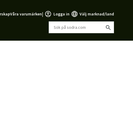
|
rskap
Våra varumärken
Logga in
Välj marknad/land