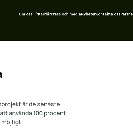
Om oss
Karriär
Press och media
Nyheter
Kontakta oss
Partne
a
sprojekt är de senaste
att använda 100 procent
 möjligt.