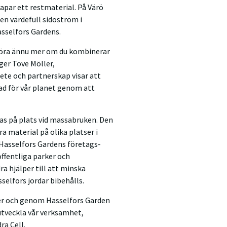
par ett restmaterial. På Värö
 en värdefull sidoström i
sselfors Gardens.
göra ännu mer om du kombinerar
ger Tove Möller,
te och partnerskap visar att
nad för vår planet genom att
as på plats vid massabruken. Den
a material på olika platser i
l Hasselfors Gardens företags-
ffentliga parker och
a hjälper till att minska
selfors jordar bibehålls.
per och genom Hasselfors Garden
 utveckla vår verksamhet,
ra Cell.