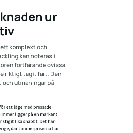
knaden ur
tiv
 ett komplext och
eckling kan noteras i
koren fortfarande ovissa
 riktigt tagit fart. Den
et och utmaningar på
för ett läge med pressade
 timmer ligger på en markant
 stigit lika snabbt. Det har
erige, där timmerpriserna har