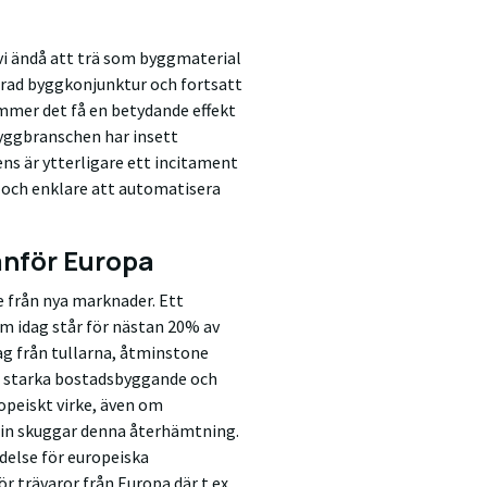
 vi ändå att trä som byggmaterial
rad byggkonjunktur och fortsatt
mer det få en betydande effekt
byggbranschen har insett
ns är ytterligare ett incitament
l och enklare att automatisera
anför Europa
se från nya marknader. Ett
 idag står för nästan 20% av
ag från tullarna, åtminstone
t starka bostadsbyggande och
opeiskt virke, även om
in skuggar denna återhämtning.
delse för europeiska
ör trävaror från Europa där t.ex.