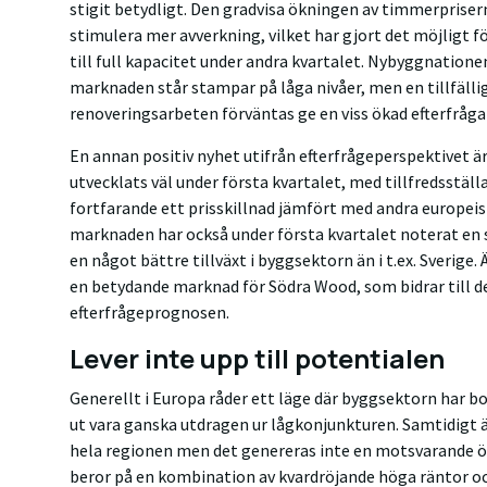
stigit betydligt. Den gradvisa ökningen av timmerpriser
stimulera mer avverkning, vilket har gjort det möjligt f
till full kapacitet under andra kvartalet. Nybyggnation
marknaden står stampar på låga nivåer, men en tillfälli
renoveringsarbeten förväntas ge en viss ökad efterfråga
En annan positiv nyhet utifrån efterfrågeperspektivet ä
utvecklats väl under första kvartalet, med tillfredsstäl
fortfarande ett prisskillnad jämfört med andra europei
marknaden har också under första kvartalet noterat en st
en något bättre tillväxt i byggsektorn än i t.ex. Sverige
en betydande marknad för Södra Wood, som bidrar till d
efterfrågeprognosen.
Lever inte upp till potentialen
Generellt i Europa råder ett läge där byggsektorn har bo
ut vara ganska utdragen ur lågkonjunkturen. Samtidigt ä
hela regionen men det genereras inte en motsvarande ö
beror på en kombination av kvardröjande höga räntor oc