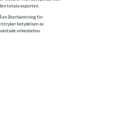
 den totala exporten.
å en återhämtning för
erstryker betydelsen av
rväntade virkesbehov.