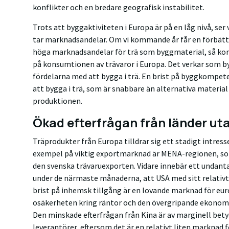
konflikter och en bredare geografisk instabilitet.
Trots att byggaktiviteten i Europa är på en låg nivå, ser
tar marknadsandelar. Om vi kommande år får en förbätt
höga marknadsandelar för trä som byggmaterial, så kom
på konsumtionen av trävaror i Europa. Det verkar som 
fördelarna med att bygga i trä. En brist på byggkompete
att bygga i trä, som är snabbare än alternativa materia
produktionen.
Ökad efterfrågan från länder ut
Träprodukter från Europa tilldrar sig ett stadigt intres
exempel på viktig exportmarknad är MENA-regionen, som
den svenska trävaruexporten. Vidare innebär ett undant
under de närmaste månaderna, att USA med sitt relativ
brist på inhemsk tillgång är en lovande marknad för eur
osäkerheten kring räntor och den övergripande ekonom
Den minskade efterfrågan från Kina är av marginell bety
leverantörer, eftersom det är en relativt liten marknad f