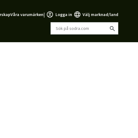
|
rskap
Våra varumärken
Logga in
Välj marknad/land