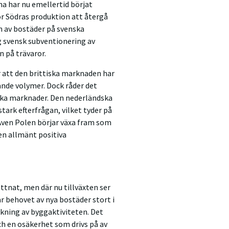
na har nu emellertid börjat
ör Södras produktion att återgå
en av bostäder på svenska
g svensk subventionering av
n på trävaror.
r att den brittiska marknaden har
lande volymer. Dock råder det
ska marknader. Den nederländska
ark efterfrågan, vilket tyder på
. Även Polen börjar växa fram som
en allmänt positiva
ttnat, men där nu tillväxten ser
r behovet av nya bostäder stort i
kning av byggaktiviteten. Det
h en osäkerhet som drivs på av